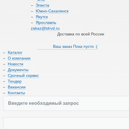
О компании
Элиста
Южно-Сахалинск
Якутск
Новости
Ярославль
zakaz@tdrvd.ru
Документы
Доставка по всей России
Срочный сервис
Ваш заказ
Пока пусто :(
Каталог
Тендер
О компании
Новости
Вакансии
Документы
Срочный сервис
Контакты
Тендер
Вакансии
Контакты
8 (800) 550-66-17
zakaz@tdrvd.ru
Доставка по всей России