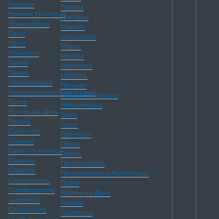
Нальчик
Липецк
Нижний Новгород
Магадан
Новосибирск
Майкоп
Омск
Махачкала
Орел
Миасс
Оренбург
Москва
Пенза
Мурманск
Пермь
Назрань
Петрозаводск
Нальчик
Петропавловск-Камчатский
Нижний Новгород
Псков
Новосибирск
Ростов-на-Дону
Омск
Рязань
Орел
Салехард
Оренбург
Самара
Пенза
Санкт-Петербург
Пермь
Саранск
Петрозаводск
Саратов
Петропавловск-Камчатский
Севастополь
Псков
Симферополь
Ростов-на-Дону
Смоленск
Рязань
Ставрополь
Салехард