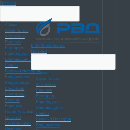
Грозный
Абакан
Архангельск
Астрахань
Барнаул
8 (800) 550-66-17
Белгород
Грозный
Биробиджан
Благовещенск
Брянск
Великий Новгород
Абакан
Владивосток
Архангельск
Владикавказ
Астрахань
Владимир
Барнаул
Волгоград
Белгород
Вологда
Биробиджан
Воронеж
Благовещенск
Горно-Алтайск
Брянск
Грозный
Великий Новгород
Екатеринбург
Владивосток
Иваново