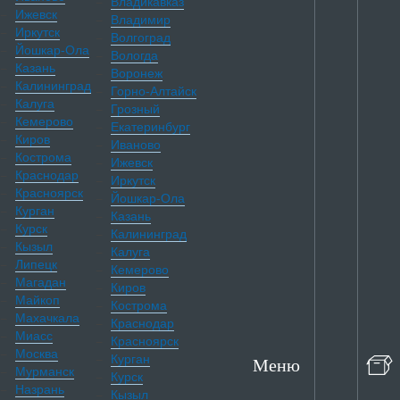
Владикавказ
Ижевск
Владимир
Иркутск
Волгоград
Йошкар-Ола
Вологда
Казань
Воронеж
Калининград
Горно-Алтайск
Калуга
Грозный
Кемерово
Екатеринбург
Киров
Иваново
Кострома
Ижевск
Краснодар
Иркутск
Красноярск
Йошкар-Ола
Курган
Казань
Курск
Калининград
Кызыл
Калуга
Липецк
Кемерово
Магадан
Киров
Майкоп
Кострома
Махачкала
Краснодар
Миасс
Красноярск
Москва
Курган
Меню
Мурманск
Курск
Назрань
Кызыл