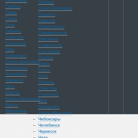
Сыктывкар
Самара
Тамбов
Санкт-Петербург
Тверь
Саранск
Томск
Саратов
Тула
Севастополь
Тюмень
Симферополь
Улан-Удэ
Смоленск
Ульяновск
Ставрополь
Уфа
Сыктывкар
Хабаровск
Тамбов
Ханты-Мансийск
Тверь
Чебоксары
Томск
Челябинск
Тула
Черкесск
Тюмень
Чита
Улан-Удэ
Элиста
Ульяновск
Южно-Сахалинск
Уфа
Якутск
Хабаровск
Ярославль
Ханты-Мансийск
Чебоксары
Челябинск
Каталог
Черкесск
Чита