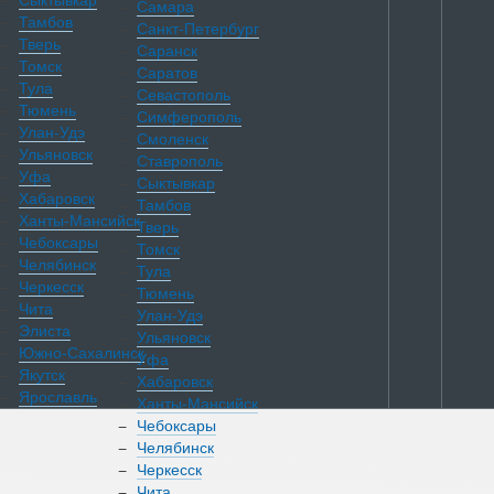
Сыктывкар
Самара
Тамбов
Санкт-Петербург
Тверь
Саранск
Томск
Саратов
Тула
Севастополь
Тюмень
Симферополь
Улан-Удэ
Смоленск
Ульяновск
Ставрополь
Уфа
Сыктывкар
Хабаровск
Тамбов
Ханты-Мансийск
Тверь
Чебоксары
Томск
Челябинск
Тула
Черкесск
Тюмень
Чита
Улан-Удэ
Элиста
Ульяновск
Южно-Сахалинск
Уфа
Якутск
Хабаровск
Ярославль
Ханты-Мансийск
Чебоксары
Челябинск
Каталог
Черкесск
Чита