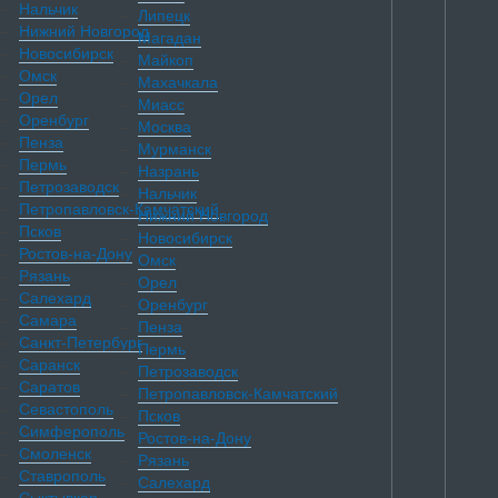
Нальчик
Липецк
Нижний Новгород
Магадан
Новосибирск
Майкоп
Омск
Махачкала
Орел
Миасс
Оренбург
Москва
Пенза
Мурманск
Пермь
Назрань
Петрозаводск
Нальчик
Петропавловск-Камчатский
Нижний Новгород
Псков
Новосибирск
Ростов-на-Дону
Омск
Рязань
Орел
Салехард
Оренбург
Самара
Пенза
Санкт-Петербург
Пермь
Саранск
Петрозаводск
Саратов
Петропавловск-Камчатский
Севастополь
Псков
Симферополь
Ростов-на-Дону
Смоленск
Рязань
Ставрополь
Салехард