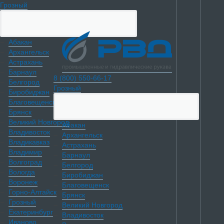
Грозный
Абакан
Архангельск
Астрахань
Барнаул
8 (800) 550-66-17
Белгород
Грозный
Биробиджан
Благовещенск
Брянск
Великий Новгород
Абакан
Владивосток
Архангельск
Владикавказ
Астрахань
Владимир
Барнаул
Волгоград
Белгород
Вологда
Биробиджан
Воронеж
Благовещенск
Горно-Алтайск
Брянск
Грозный
Великий Новгород
Екатеринбург
Владивосток
Иваново