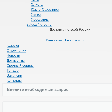
О компании
Элиста
Южно-Сахалинск
Якутск
Новости
Ярославль
zakaz@tdrvd.ru
Документы
Доставка по всей России
Срочный сервис
Ваш заказ
Пока пусто :(
Каталог
Тендер
О компании
Новости
Вакансии
Документы
Срочный сервис
Контакты
Тендер
Вакансии
Контакты
8 (800) 550-66-17
zakaz@tdrvd.ru
Доставка по всей России