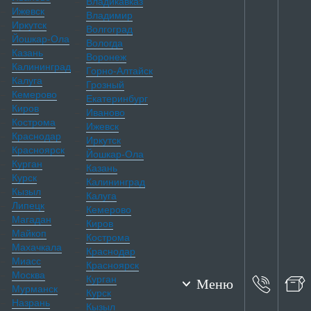
Владикавказ
Ижевск
Владимир
Иркутск
Волгоград
Йошкар-Ола
Вологда
Казань
Воронеж
Калининград
Горно-Алтайск
Калуга
Грозный
Кемерово
Екатеринбург
Киров
Иваново
Кострома
Ижевск
Краснодар
Иркутск
Красноярск
Йошкар-Ола
Курган
Казань
Курск
Калининград
Кызыл
Калуга
Липецк
Кемерово
Магадан
Киров
Майкоп
Кострома
Махачкала
Краснодар
Миасс
Красноярск
Москва
Курган
Меню
Мурманск
Курск
Назрань
Кызыл